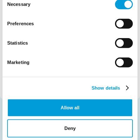
Necessary
Selection
Out of the box?
Preferences
Independientemente del tipo de proyecto,
podemos ayudarle con cualquier cosa y en
cualquier lugar. Nuestro equipo de expertos
Statistics
está preparado para encontrar la solución
adecuada.
Marketing
Póngase en contacto
Show details
Allow all
Deny