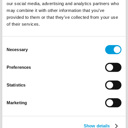
Cuando se produce una catástrofe, el agua potable se
our social media, advertising and analytics partners who
convierte en la máxima prioridad. MTD
equipos de
may combine it with other information that you’ve
consultores, jefes de proyecto, y técnicos
ofrecen una
provided to them or that they’ve collected from your use
rápida
suministro de agua
, fiable
sistemas de agua
of their services.
móviles
para la ayuda humanitaria, apoyando a
organizaciones internacionales, ONG y gobiernos en la
Consent
respuesta a las crisis,
en cualquier parte del mundo.
Necessary
Selection
También ofrecemos soluciones avanzadas para aguas
residuales que ayudan a prevenir la propagación de
Preferences
enfermedades y garantizan la disponibilidad de
instalaciones sanitarias para los necesitados.
Statistics
Marketing
Show details