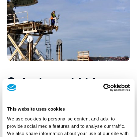
Soluciones hídricas
de socorro en
catástrofes cuando
This website uses cookies
más importa
We use cookies to personalise content and ads, to
provide social media features and to analyse our traffic.
We also share information about your use of our site with