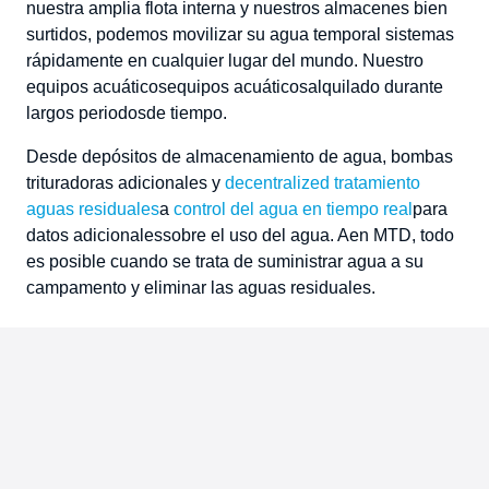
nuestra amplia flota interna y nuestros almacenes bien
surtidos, podemos movilizar su
agua temporal
sistemas
rápidamente en cualquier lugar del mundo.
Nuestro
equipos acuáticos
equipos acuáticos
alquilado
durante
largos periodos
de tiempo.
Desde depósitos de almacenamiento de agua, bombas
trituradoras adicionales y
decentrali
z
ed tratamiento
aguas residuales
a
control del agua en tiempo real
para
datos adicionales
sobre el uso del agua. A
en MTD, todo
es posible cuando se trata de suministrar agua a su
campamento y eliminar las aguas residuales.