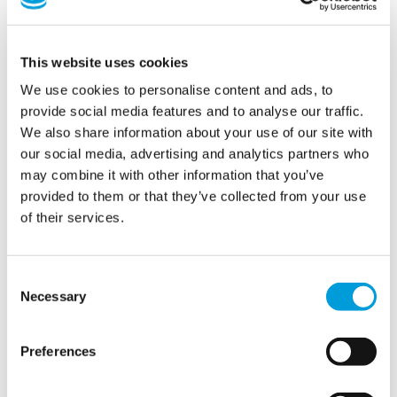
Soluciones de agua
This website uses cookies
semipermanentes
We use cookies to personalise content and ads, to
para operaciones
provide social media features and to analyse our traffic.
We also share information about your use of our site with
críticas
our social media, advertising and analytics partners who
may combine it with other information that you’ve
provided to them or that they’ve collected from your use
Semi-campamentos permanentes para el sector
of their services.
defensa
, apoyo a los refugiados, y los proyectos de
construcción exigen fiable y escalable
soluciones
temporales para el agua
. Nuestros
sistemas de agua
Consent
pueden
proporcionar
proporcionar
todos los volúmenes
Necessary
Selection
de agua necesarios
con
la calidad de agua adecuada,
eficiente
tratamiento de aguas residuales
y eliminación
,
Preferences
y
almacenamiento
de agua,
sin importar la ubicación o
la urgencia
.