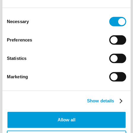
demanda diaria de agua superior a la que podían
proporcionar las dos bolsas de reserva, nuestro equipo
Consent
estableció servicios de reabastecimiento continuo a
Necessary
Selection
través de socios locales y camiones cisterna.
Entre los aspectos más destacados de nuestro trabajo
Preferences
figuran los siguientes
💧 Instalación de una infraestructura hídrica
Statistics
temporal completa para sustituir el suministro local
comprometido.
Marketing
💧 Garantizar que toda el agua cumplía las estrictas
normas hospitalarias con muestreos y pruebas de
calidad continuos.
Show details
💧 Colaboración con socios locales para mantener
los depósitos de reserva llenos y los sistemas en
Allow all
funcionamiento continuo, proporcionando 170 m3 de