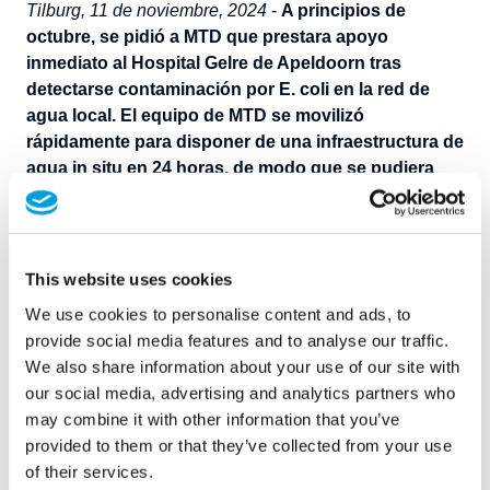
Tilburg, 11 de noviembre
, 2024
-
A principios de
octubre, se pidió a MTD que prestara apoyo
inmediato al Hospital Gelre de Apeldoorn tras
detectarse contaminación por E. coli en la red de
agua local. El equipo de MTD se movilizó
rápidamente para disponer de una infraestructura de
agua in situ en 24 horas, de modo que se pudiera
suministrar agua fiable y los servicios esenciales del
hospital pudieran seguir funcionando.
Para satisfacer las necesidades del hospital, creamos
This website uses cookies
un bypass para el almacenamiento intermedio de agua
We use cookies to personalise content and ads, to
del propio hospital. Se instaló una infraestructura de
provide social media features and to analyse our traffic.
agua provisional paralela a la existente, para que todos
We also share information about your use of our site with
los sistemas pudieran seguir funcionando con
our social media, advertising and analytics partners who
normalidad. La infraestructura constaba de dos grandes
may combine it with other information that you’ve
bolsas tampón, tuberías esterilizadas, bombas y
provided to them or that they’ve collected from your use
sistemas de filtración UV, para garantizar agua limpia en
of their services.
todo momento. Como el espacio era limitado y la