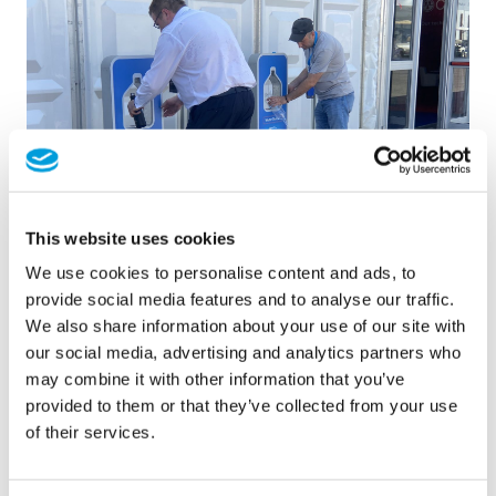
This website uses cookies
We use cookies to personalise content and ads, to
provide social media features and to analyse our traffic.
We also share information about your use of our site with
Pedidos
our social media, advertising and analytics partners who
may combine it with other information that you’ve
provided to them or that they’ve collected from your use
of their services.
Os organizadores do evento solicitaram a experiência
do MTD para instalar e gerir a infraestrutura temporária
de água no vasto recinto do espetáculo aéreo. Isto