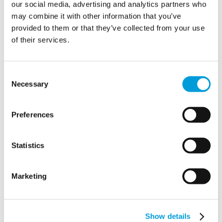
our social media, advertising and analytics partners who
may combine it with other information that you’ve
provided to them or that they’ve collected from your use
of their services.
Flex
Consent
Necessary
Selection
Preferences
Instalações temporárias
para a Perryville High
Statistics
School após o tornado
2025
Marketing
Ir para o projeto
Show details