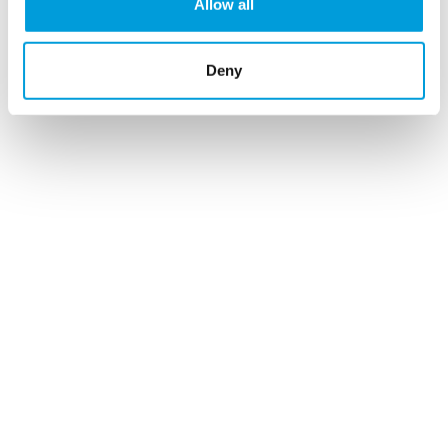
Allow all
cronogramas detalhados e planos AutoCAD, garantindo
que o seu
sistema de água temporário
funciona na
perfeição
,
desde a primeira sessão de treino até à
Deny
limpeza final.