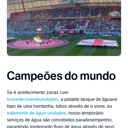
Campeões do mundo
Se
é
arrefecimento
zonas
com
humedecimento
unidades
,
a
p
otable
tanque de água
no
topo de uma
montanha
,
tubos
através de
o
snow
,
ou
tratamento de água
unidades
,
nosso
temporário
serviços de água
são
concebidos
para
desempenho
,
garantindo
ininterrupto
fluxo de água
através de
seus