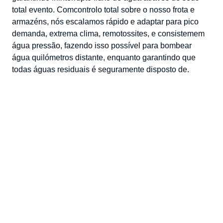
total
evento
.
Com
controlo total sobre o
nosso
frota
e
armazéns, nós
escalamos
rápido
e
adaptar
para
pico
demanda
,
extrema
clima
,
remotos
sites
,
e
consistem
em
água
pressão
,
fazendo
isso
possível
para
bombear
água
quilómetros
distante
,
enquanto
garantindo
que
todas
águas residuais
é
seguramente
disposto
de
.