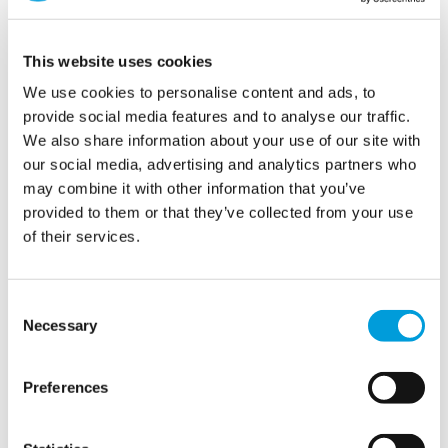
私たちは
temporary water solutions
<span data-
contrast="auto" xml：
展示会、会議のためのオンサイ
ト、
展示会
や見本市など、世界各地で開催されていま
This website uses cookies
す。また、
会場に合わせた
ロジスティクス
を提供しま
We use cookies to personalise content and ads, to
す。
</span
provide social media features and to analyse our traffic.
We also share information about your use of our site with
さらに詳しく
our social media, advertising and analytics partners who
may combine it with other information that you’ve
provided to them or that they’ve collected from your use
of their services.
Consent
Necessary
Selection
Preferences