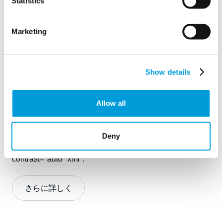
Statistics
Marketing
Flex
Show details
業界シャットダウン、仮設建築などの長期または遠隔プ
ロジェクト用、
災害
救援
やユーティリティなど、長期
Allow all
的なプロジェクトや遠隔地でのプロジェクトにおいて、
<span data-contrast="auto" xml：
臨時給水
貯水や濾過な
ど、地域の規制や独自のプロジェクトの要求を満たすオ
Deny
ンサイト。
ウォーター・パートナー
<span data-
contrast="auto" xml：
さらに詳しく