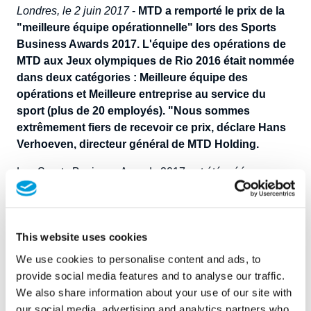
Londres, le 2 juin 2017
-
MTD a remporté le prix de la
"meilleure équipe opérationnelle" lors des Sports
Business Awards 2017. L'équipe des opérations de
MTD aux Jeux olympiques de Rio 2016 était nommée
dans deux catégories : Meilleure équipe des
opérations et Meilleure entreprise au service du
sport (plus de 20 employés). "Nous sommes
extrêmement fiers de recevoir ce prix, déclare Hans
Verhoeven, directeur général de MTD Holding.
Les Sports Business Awards 2017 ont été créés pour
célébrer le travail acharné et les réussites des individus
et des équipes qui rendent le succès sportif possible ;
les organisateurs, les fournisseurs, les concepteurs, les
This website uses cookies
administrateurs, les conseillers, les technologues, les
spécialistes du marketing et les nombreuses entreprises
We use cookies to personalise content and ads, to
qui veillent à ce que les affaires du sport se déroulent
provide social media features and to analyse our traffic.
avec succès. Le jury est composé de chefs d'entreprise
We also share information about your use of our site with
de tous les sports, ainsi que de personnes dont les
our social media, advertising and analytics partners who