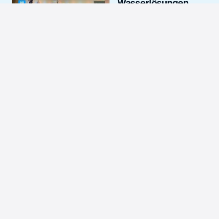
Wasserlösungen
mit...
Sind Sie neugierig auf
unsere Wasserlösung
für Ihr nächstes
Projekt?
Kontakt