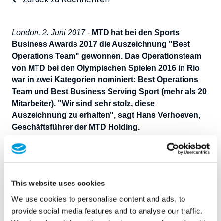
London, 2. Juni 2017
-
MTD hat bei den Sports
Business Awards 2017 die Auszeichnung "Best
Operations Team" gewonnen. Das Operationsteam
von MTD bei den Olympischen Spielen 2016 in Rio
war in zwei Kategorien nominiert: Best Operations
Team und Best Business Serving Sport (mehr als 20
Mitarbeiter). "Wir sind sehr stolz, diese
Auszeichnung zu erhalten", sagt Hans Verhoeven,
Geschäftsführer der MTD Holding.
Die Sports Business Awards 2017 wurden ins Leben
gerufen, um die harte Arbeit und die Erfolge von
Einzelpersonen und Teams zu würdigen, die den Erfolg
des Sports erst möglich machen: die Organisatoren,
This website uses cookies
Lieferanten, Designer, Verwalter, Berater, Technologen,
We use cookies to personalise content and ads, to
Vermarkter und die vielen Unternehmen, die dafür
provide social media features and to analyse our traffic.
sorgen, dass das Geschäft des Sports erfolgreich läuft.