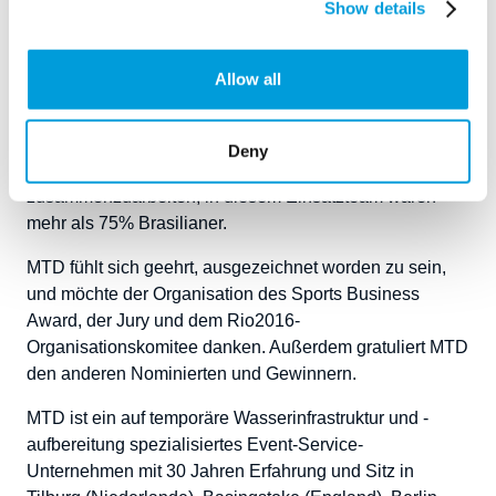
Show details
Organisationskomitee Rio2016 verlegte MTD mehr als
140 Kilometer Rohrleitungen an 70 Standorten, in
Wettkampf- und Nicht-Wettkampfstätten sowie in
Allow all
Sponsorenpavillons. Das Betriebsteam bestand aus 25
Mitarbeitern im Büro und 75 Technikern vor Ort, um den
Auftrag pünktlich abzuschließen. MTD ist stets bestrebt,
Deny
mit möglichst vielen lokalen Mitarbeitern
zusammenzuarbeiten; in diesem Einsatzteam waren
mehr als 75% Brasilianer.
MTD fühlt sich geehrt, ausgezeichnet worden zu sein,
und möchte der Organisation des Sports Business
Award, der Jury und dem Rio2016-
Organisationskomitee danken. Außerdem gratuliert MTD
den anderen Nominierten und Gewinnern.
MTD ist ein auf temporäre Wasserinfrastruktur und -
aufbereitung spezialisiertes Event-Service-
Unternehmen mit 30 Jahren Erfahrung und Sitz in