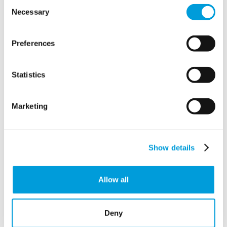
Consent
Necessary
Selection
Preferences
Statistics
Events
Marketing
Festivals &
Show details
Concerten
Tijdelijk w
ater
systemen
voor festivals en
Allow all
concerten vereisen gespecialiseerde
expertise
.
Met tientallen jaren ervaring begrijpen we de
unieke behoeften van uw organisatie en
Deny
bezoekers.