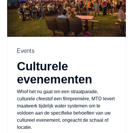
Events
Culturele
evenementen
Wh
of het nu gaat om een straatparade,
culturele c
feest
of een filmpremière,
MTD levert
maatwerk
tijdelijk
water s
ystemen
om te
voldoen aan de specifieke behoeften van uw
cultureel
evenement, ongeacht de schaal of
locatie
.