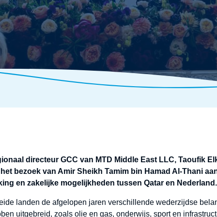
gionaal directeur GCC van MTD Middle East LLC, Taoufik E
t het bezoek van Amir Sheikh Tamim bin Hamad Al-Thani aan
g en zakelijke mogelijkheden tussen Qatar en Nederland.
beide landen de afgelopen jaren verschillende wederzijdse be
en uitgebreid, zoals olie en gas, onderwijs, sport en infrastruc