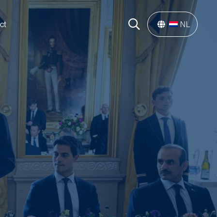
ct
NL