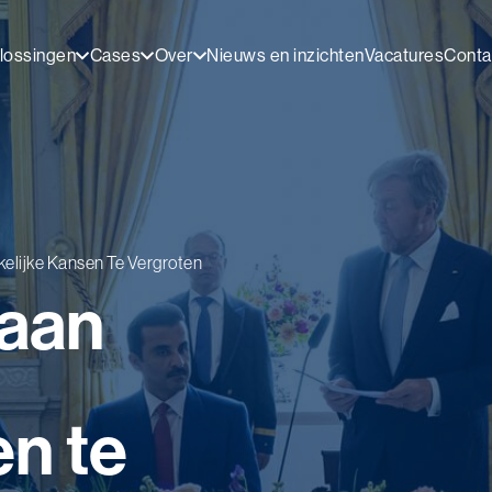
lossingen
Cases
Over
Nieuws en inzichten
Vacatures
Conta
elijke Kansen Te Vergroten
 aan
en te