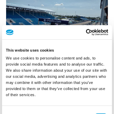
This website uses cookies
We use cookies to personalise content and ads, to
provide social media features and to analyse our traffic.
We also share information about your use of our site with
Verzoeken
our social media, advertising and analytics partners who
may combine it with other information that you’ve
provided to them or that they’ve collected from your use
De organisatoren van de Formule 1 GP Miami
of their services.
schakelden MTD's expertise in voor het managen van
de gehele tijdelijke wateroverlay voor de racelocatie. Dit
omvatte het leveren van wateraansluitingen voor VIP en
Consent