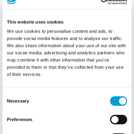
This website uses cookies
We use cookies to personalise content and ads, to
Verzoeken
provide social media features and to analyse our traffic.
We also share information about your use of our site with
our social media, advertising and analytics partners who
De organisatoren van het EDC schakelden MTD in voor
may combine it with other information that you’ve
het opzetten en beheren van de tijdelijke water- en
provided to them or that they’ve collected from your use
afvalwatersystemen voor zowel het festivalterrein als de
of their services.
aangrenzende camping. Dit omvatte het leveren van
veilig drinkwater en de afvoer van afvalwater voor
verschillende faciliteiten, waaronder toiletgroepen,
Consent
comfortstations, douches en watertappunten overal op
Necessary
Selection
het terrein. De klant wilde een continue service, vooral
op de camping, om de bezoekers 24 uur per dag
toegang tot water te garanderen.
Preferences