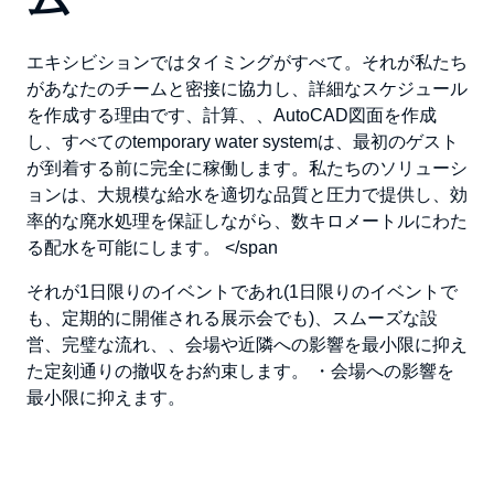
エキシビションではタイミングがすべて。
それが
私たち
があなたのチームと密接に協力し、詳細なスケジュール
を作成する理由です、
計算
、
、AutoCAD図面を作成
し、すべての
temporary water system
は、最初のゲスト
が到着する前に完全に稼働します。
私たちのソリューシ
ョンは、
大規模な給水
を適切な品質と圧力で提供し、効
率的な廃水処理を保証しながら、数キロメートルにわた
る配水を可能にします。
</span
それが
1日限りのイベントであれ(1日限りのイベントで
も、定期的に開催される展示会でも)、
スムーズな設
営、完璧な
流れ、
、会場や近隣への影響を最小限に抑え
た定刻通りの撤収をお約束します。
・会場への影響を
最小限に抑えます。