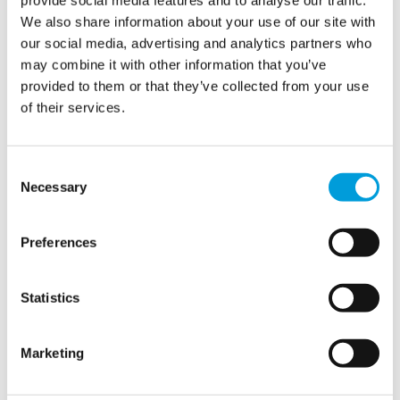
物
水から新しい接続の作成、または屋外の衛生設備ま
We also share information about your use of our site with
で、あらゆる会場に対応します。
</span
our social media, advertising and analytics partners who
may combine it with other information that you’ve
圧縮空気やガス接続が必要ですか？それとも
空気ろ過
provided to them or that they’ve collected from your use
か空気抽出か？
あなたの
信頼できる
ウォーター・パー
of their services.
トナー
あなたのイベントは、信頼性の高いソリューシ
ョンが装備され、オンデマンドで提供されます。
時間
展示会の成功に集中できるよう、お客様独自のご要望に
Consent
お応えします。
Necessary
Selection
Preferences
Statistics
Marketing