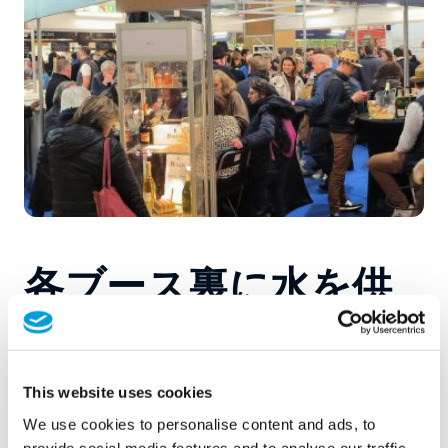
各ブース裏に水を供
給
あなたは
<span
既成の会場や
で開催される
単発の
イベン
This website uses cookies
トです。イベント、
MTDがお届けする
一時的な
水シス
We use cookies to personalise content and ads, to
テム
<span data-contrast="auto" xml：
飲料水
および廃棄
provide social media features and to analyse our traffic.