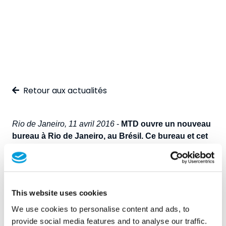
Retour aux actualités
Rio de Janeiro, 11 avril 2016
-
MTD ouvre un nouveau
bureau à Rio de Janeiro, au Brésil. Ce bureau et cet
entrepôt s'appellent "House of Waters" et sont
situés sur l'Avenida das Américas à Rio de Janeiro.
Le bureau soutiendra divers projets à Rio de Janeiro et
dans ses environs. Le consul des Pays-Bas était présent
This website uses cookies
pour couper le ruban avec le directeur/propriétaire Hans
We use cookies to personalise content and ads, to
Verhoeven.
provide social media features and to analyse our traffic.