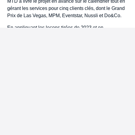
MTD a livré le projet en avance sur le calendrier tout en
gérant les services pour cinq clients clés, dont le Grand
Prix de Las Vegas, MPM, Eventstar, Nussli et Do&Co.
En appliquant les leçons tirées de 2023 et en
maintenant une coordination étroite avec le client, MTD
a assuré une planification et une exécution efficaces,
tout en permettant des ajustements de dernière minute.