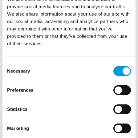
provide social media features and to analyse our traffic.
We also share information about your use of our site with
our social media, advertising and analytics partners who
may combine it with other information that you’ve
provided to them or that they’ve collected from your use
Demandes
of their services.
Le Grand Prix de F1 de Las Vegas exigeait une
Consent
conformité stricte avec les réglementations locales en
Necessary
Selection
matière d'eau et d'eaux usées. MTD a été chargée
d'obtenir les autorisations nécessaires pour l'utilisation
Preferences
des bouches d'incendie en fournissant un rapport
complet sur la qualité de l'eau et en installant des unités
de filtration pour chaque bouche d'incendie.
Statistics
En outre, nous avons travaillé avec le district sanitaire
du sud du Nevada et les travaux publics pour soumettre
Marketing
les calculs de capacité des égouts, les méthodes de