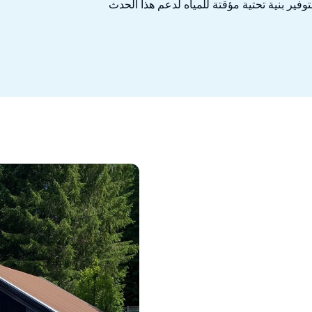
ال فيترشتاين. وقد عُهد إلى شركة MTD ألمانيا بتوفير بنية تحتية مؤقتة للمياه لدعم هذا الحدث