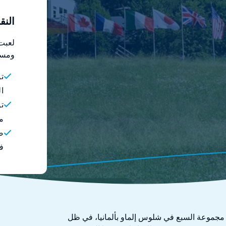
النق
ومست
ت
ا
تو
مم
ضم
فت
تمع قادة العالم في قمة مجموعة السبع في شلوس إلماو بألمانيا، في ظل