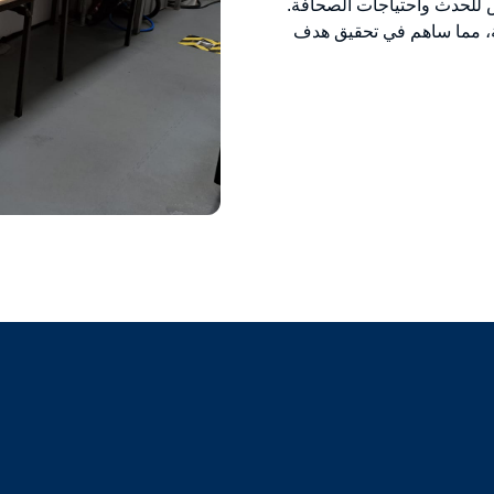
مت شركة MTD التشغيل السلس للحدث واحتياجات الصحافة.
مة، مما ساهم في تحقيق هدف