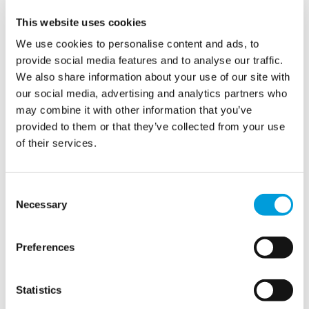
This website uses cookies
We use cookies to personalise content and ads, to
الطلبات
provide social media features and to analyse our traffic.
We also share information about your use of our site with
our social media, advertising and analytics partners who
تمثلت مهمة شركة MTD في تصميم وبناء وصيانة وتفكيك
may combine it with other information that you’ve
البنية التحتية للمياه بالكامل للملاعب العشرة التي ستستضيف
provided to them or that they’ve collected from your use
بطولة كأس الأمم الأوروبية 2016 في فرنسا. كما قامت شركة
of their services.
MTD بتغطية البنية التحتية لمياه الشرب ومياه الصرف الصحي
لخمس مناطق رئيسية للمشجعين: باريس شامب دو مارس
وليل ولينس وسان دوني وبوردو. لقد طُلب منا توصيل جميع
Consent
البنى التحتية لمياه الشرب ومياه الصرف الصحي لعشرة
Necessary
Selection
ملاعب وخمس مناطق للمشجعين، وذلك لصالح منظمة الاتحاد
الأوروبي لكرة القدم (UEFA) والمدن المضيفة لبطولة كأس
الأمم الأوروبية 2016 وشركات تنظيم الفعاليات المختلفة.
Preferences
Statistics